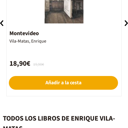
Montevideo
E
Vila-Matas, Enrique
V
18,90€
19,90€
Añadir a la cesta
TODOS LOS LIBROS DE ENRIQUE VILA-