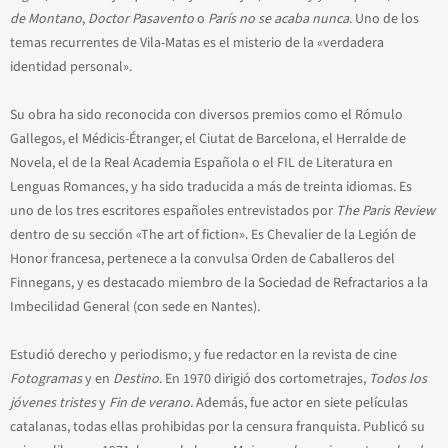
de Montano
,
Doctor Pasavento
o
París no se acaba nunca
. Uno de los
temas recurrentes de Vila-Matas es el misterio de la «verdadera
identidad personal».
Su obra ha sido reconocida con diversos premios como el Rómulo
Gallegos, el Médicis-Étranger, el Ciutat de Barcelona, el Herralde de
Novela, el de la Real Academia Española o el FIL de Literatura en
Lenguas Romances, y ha sido traducida a más de treinta idiomas. Es
uno de los tres escritores españoles entrevistados por
The Paris Review
dentro de su sección «The art of fiction». Es Chevalier de la Legión de
Honor francesa, pertenece a la convulsa Orden de Caballeros del
Finnegans, y es destacado miembro de la Sociedad de Refractarios a la
Imbecilidad General (con sede en Nantes).
Estudió derecho y periodismo, y fue redactor en la revista de cine
Fotogramas
y en
Destino
. En 1970 dirigió dos cortometrajes,
Todos los
jóvenes tristes
y
Fin de verano
. Además, fue actor en siete películas
catalanas, todas ellas prohibidas por la censura franquista. Publicó su