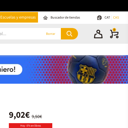
Escuelas y empresas
Buscador de tiendas
CAT
CAS
0
Borrar
9,02€
9,50€
Hoy -5% en libros