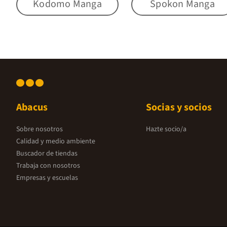
Kodomo Manga
Spokon Manga
Abacus
Socias y socios
Sobre nosotros
Hazte socio/a
Calidad y medio ambiente
Buscador de tiendas
Trabaja con nosotros
Empresas y escuelas