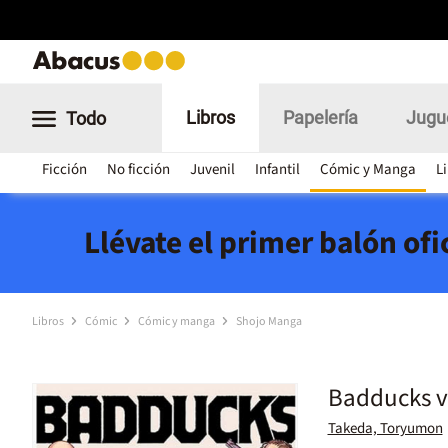
Libros
Papelería
Jugu
Todo
Ficción
No ficción
Juvenil
Infantil
Cómic y Manga
L
Llévate el primer balón of
Libros
Cómic
Cómic y manga
Shojo Manga
Badducks vo
Takeda, Toryumon