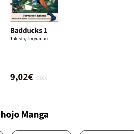
Badducks 1
Takeda, Toryumon
9,02€
9,50€
Shojo Manga