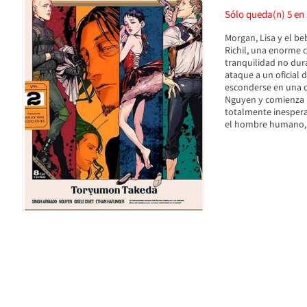
Sólo queda(n)
5
en 
Morgan, Lisa y el beb
Richil, una enorme c
tranquilidad no dur
ataque a un oficial d
esconderse en una c
Nguyen y comienza 
totalmente inespera
el hombre humano, l