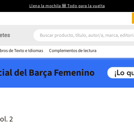
Llena la mochila 🎒 Todo para la vuelta
etes
ibros de Texto e Idiomas
Complementos de lectura
icial del Barça Femenino
l. 2