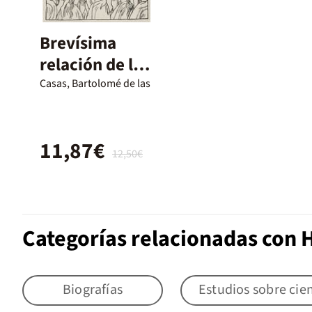
Brevísima
relación de la
destruición de
Casas, Bartolomé de las
11,87€
12,50€
Categorías relacionadas con H
Biografías
Estudios sobre cien