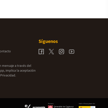
Síguenos
contacto
un mensaje a través del
pp, implica la aceptación
 Privacidad.
Promou:
Amb el finançament de: