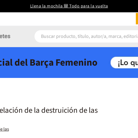
Llena la mochila 🎒 Todo para la vuelta
etes
icial del Barça Femenino
elación de la destruición de las
e las