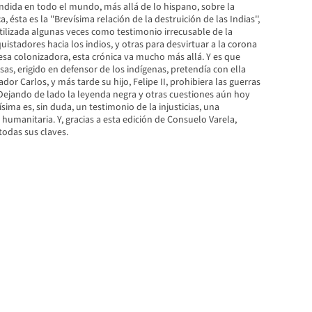
ndida en todo el mundo, más allá de lo hispano, sobre la
 ésta es la ''Brevísima relación de la destruición de las Indias'',
Utilizada algunas veces como testimonio irrecusable de la
uistadores hacia los indios, y otras para desvirtuar a la corona
sa colonizadora, esta crónica va mucho más allá. Y es que
as, erigido en defensor de los indígenas, pretendía con ella
dor Carlos, y más tarde su hijo, Felipe II, prohibiera las guerras
Dejando de lado la leyenda negra y otras cuestiones aún hoy
ísima es, sin duda, un testimonio de la injusticias, una
humanitaria. Y, gracias a esta edición de Consuelo Varela,
odas sus claves.