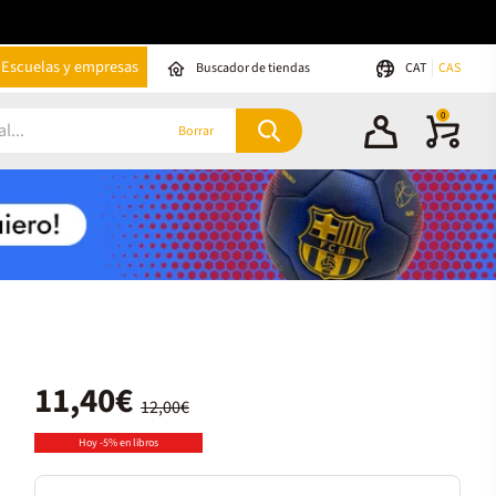
Escuelas y empresas
Buscador de tiendas
CAT
CAS
0
Borrar
11,40€
12,00€
Hoy -5% en libros