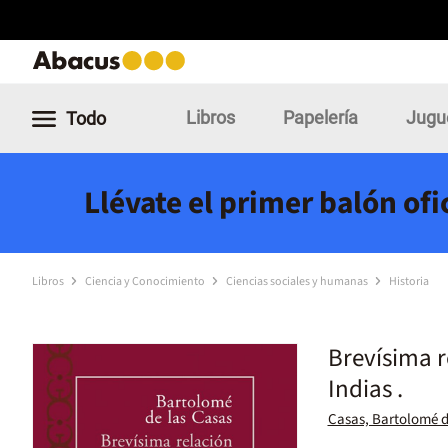
Libros
Papelería
Jugu
Todo
Llévate el primer balón of
Libros
Ciencia y Conocimiento
Ciencias sociales y humanas
Historia
Brevísima r
Indias .
Casas, Bartolomé d