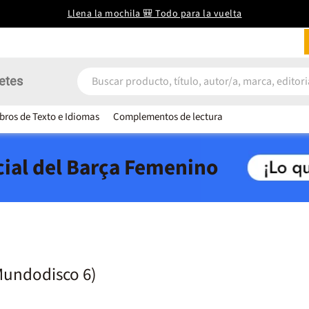
Llena la mochila 🎒 Todo para la vuelta
etes
ibros de Texto e Idiomas
Complementos de lectura
icial del Barça Femenino
Mundodisco 6)