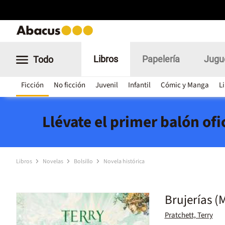
Libros
Papelería
Jugu
Todo
Ficción
No ficción
Juvenil
Infantil
Cómic y Manga
L
Llévate el primer balón of
Libros
Novelas
Bolsillo
Novela histórica
Brujerías (
Pratchett, Terry