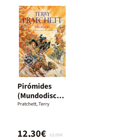
Pirómides
(Mundodisco
7)
Pratchett, Terry
12,30€
12,95€