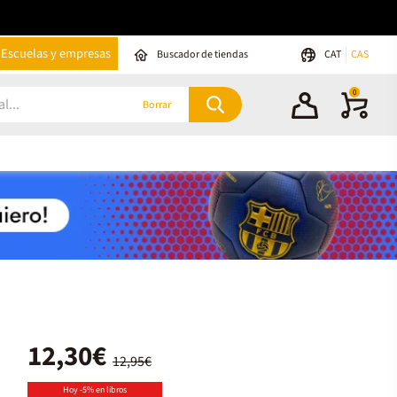
Escuelas y empresas
Buscador de tiendas
CAT
CAS
0
Borrar
12,30€
12,95€
Hoy -5% en libros