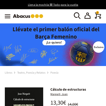
Llena la mochila 🎒 Todo para la vuelta
0
Llévate el primer balón oficial del
Barça Femenino
Libros
Teatro, Poesía y Relatos
Poesía
Cálculo de estructuras
Margarit, Joan
13,30€
14,00€