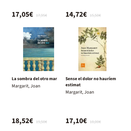
17,05€
14,72€
17,95€
15,50€
La sombra del otro mar
Sense el dolor no hauríem
estimat
Margarit, Joan
Margarit, Joan
18,52€
17,10€
19,50€
18,00€