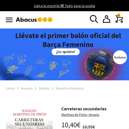
Llena la mochila 🎒 Todo para la vuelta
0
Llévate el primer balón oficial del
Barça Femenino
Libros
Novelas
Bolsillo
Narrativa Española
Carreteras secundarias
Martínez de Pisón, Ignacio
10,40€
10,95€