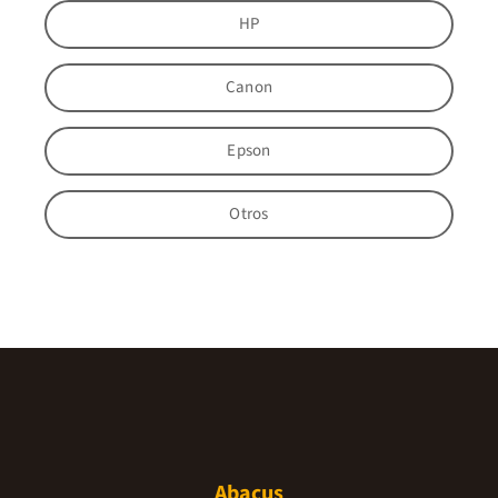
HP
Canon
Epson
Otros
Abacus