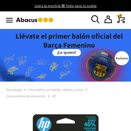
Llena la mochila 🎒 Todo para la vuelta
0
Llévate el primer balón oficial del
Barça Femenino
Tecnología
Informática: portátiles, tablets y otros
Consumibles de impresión
HP