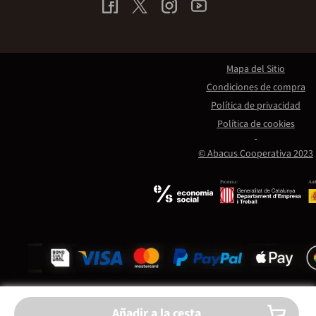
Mapa del Sitio
Condiciones de compra
Política de privacidad
Política de cookies
© Abacus Cooperativa 2023
Promou:
Amb
Añadir a la cesta