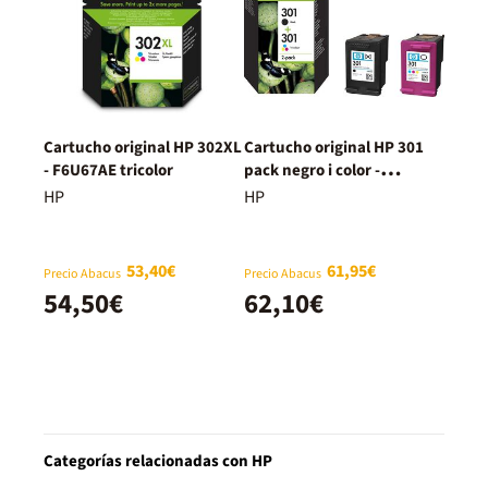
Cartucho original HP 302XL
Cartucho original HP 301
- F6U67AE tricolor
pack negro i color -
N9J72AE
HP
HP
53,40€
61,95€
Precio Abacus
Precio Abacus
54,50€
62,10€
Categorías relacionadas con HP