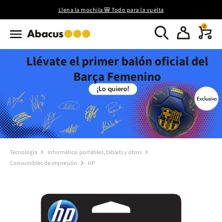
Llena la mochila 🎒 Todo para la vuelta
0
Llévate el primer balón oficial del
Barça Femenino
Tecnología
Informática: portátiles, tablets y otros
Consumibles de impresión
HP