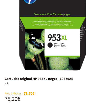
Cartucho original HP 953XL negro - L0S70AE
HP
73,70€
Precio Abacus
75,20€