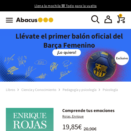
Llena la mochila 🎒 Todo para la vuelta
0
Llévate el primer balón oficial del
Barça Femenino
Libros
Ciencia y Conocimiento
Pedagogía y psicología
Psicología
Comprende tus emociones
Rojas, Enrique
19,85€
20,90€