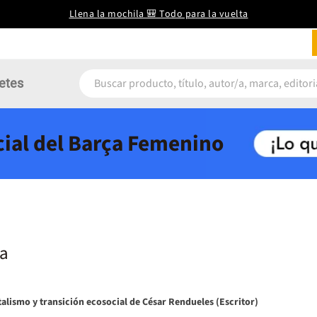
Llena la mochila 🎒 Todo para la vuelta
etes
icial del Barça Femenino
a
lismo y transición ecosocial de César Rendueles (Escritor)