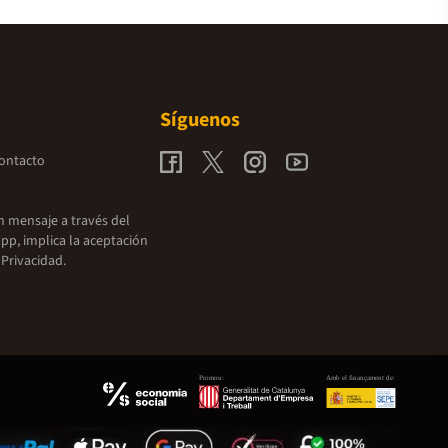
Síguenos
contacto
un mensaje a través del
pp, implica la aceptación
 Privacidad.
Promou:
Amb el finançament de: