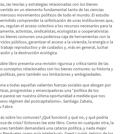
as, las teorías y estrategias relacionadas con los bienes
ertido en un elemento fundamental tanto de las ciencias
merosos movimientos políticos de todo el mundo. El estudio
ermitido comprender la sofisticación de unas instituciones que,
, regulan el acceso colectivo a los recursos necesarios para la
amente, activistas, sindicalistas, ecologistas o cooperativistas
los bienes comunes una poderosa caja de herramientas con la
icios públicos, garantizar el acceso a la vivienda, la energía o la
l trabajo reproductivo y de cuidados y, más en general, luchar
zación y la destrucción ecológica.
sible libro presenta una revisión rigurosa y crítica tanto de las
os conceptos relacionados con los bienes comunes: su historia y
 políticas, pero también sus limitaciones y ambigüedades.
ona a todas aquellas valientes fuerzas sociales que abogan por
icas, progresistas y emancipadoras una “política de los
e parece ser nuestra última oportunidad a medida que nos
evo régimen del postcapitalismo». Santiago Zabala,
u Fabra
ás sobre los comunes? ¿Qué funcionó y qué no, y qué podría
oca de crisis? Entonces lee este libro. Como en cualquier otra, la
unes también demandará una catarsis política, y nada mejor
 Rendueles como guía intelectual». Geert Lovink, teórico de los