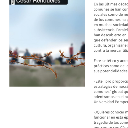
En las últimas décad
comunes se han conv
sociales como de nu
de los comunes ha p
en muchas sociedades
subsistencia. Paralel
han descubierto en 
que defender los serv
cultura, organizar e
contra la mercantili
Este sintético y acce
prácticas como de l
sus potencialidades
«Este libro proporci
estrategias democrát
comunes” global qu
adentramos en el nu
Universidad Pompe
«¿Quieres conocer m
funcionar en esta ép
tragedia de los com
que contar con César