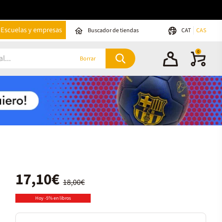
Escuelas y empresas
Buscador de tiendas
CAT
CAS
0
Borrar
17,10€
18,00€
Hoy -5% en libros