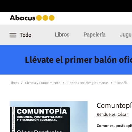
Libros
Papelería
Jugu
Todo
Llévate el primer balón of
Libros
Ciencia y Conocimiento
Ciencias sociales y humanas
Filosofía
Comuntopí
Rendueles, César
Comunes, postcapita