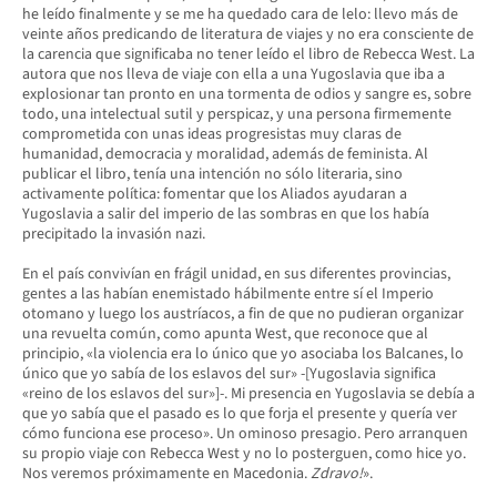
he leído finalmente y se me ha quedado cara de lelo: llevo más de
veinte años predicando de literatura de viajes y no era consciente de
la carencia que significaba no tener leído el libro de Rebecca West. La
autora que nos lleva de viaje con ella a una Yugoslavia que iba a
explosionar tan pronto en una tormenta de odios y sangre es, sobre
todo, una intelectual sutil y perspicaz, y una persona firmemente
comprometida con unas ideas progresistas muy claras de
humanidad, democracia y moralidad, además de feminista. Al
publicar el libro, tenía una intención no sólo literaria, sino
activamente política: fomentar que los Aliados ayudaran a
Yugoslavia a salir del imperio de las sombras en que los había
precipitado la invasión nazi.
En el país convivían en frágil unidad, en sus diferentes provincias,
gentes a las habían enemistado hábilmente entre sí el Imperio
otomano y luego los austríacos, a fin de que no pudieran organizar
una revuelta común, como apunta West, que reconoce que al
principio, «la violencia era lo único que yo asociaba los Balcanes, lo
único que yo sabía de los eslavos del sur» -[Yugoslavia significa
«reino de los eslavos del sur»]-. Mi presencia en Yugoslavia se debía a
que yo sabía que el pasado es lo que forja el presente y quería ver
cómo funciona ese proceso». Un ominoso presagio. Pero arranquen
su propio viaje con Rebecca West y no lo posterguen, como hice yo.
Nos veremos próximamente en Macedonia.
Zdravo!
».