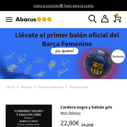
Llena la mochila 🎒 Todo para la vuelta
0
Llévate el primer balón oficial del
Barça Femenino
Libros
Novelas
Géneros literarios
Novela viajes
Cordero negro y halcón gris
West, Rebecca
22,80€
24,00€