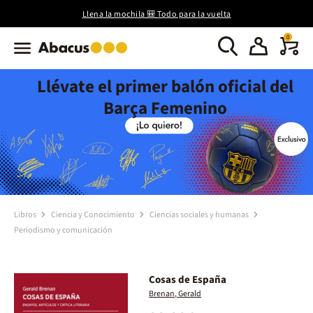
Llena la mochila 🎒 Todo para la vuelta
0
Llévate el primer balón oficial del
Barça Femenino
Libros
Ciencia y Conocimiento
Ciencias sociales y humanas
Periodismo y comunicación
Cosas de España
Brenan, Gerald