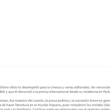
último oficio lo desempeñó para la Unesco y varias editoriales.​ Sin renuncia
hibió y que él denunció a la prensa internacional desde su residencia en París
iempo, fue maestro del cuento, la prosa poética y la narración breve en ge
a de hacer literatura en el mundo hispano, pues rompieron los moldes clás
 lo real y lo fantástico, Cortázar suele ser relacionado con el realismo mág