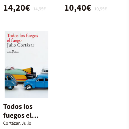
14,20€
10,40€
14,95€
10,95€
Todos los
fuegos el
fuego
Cortázar, Julio