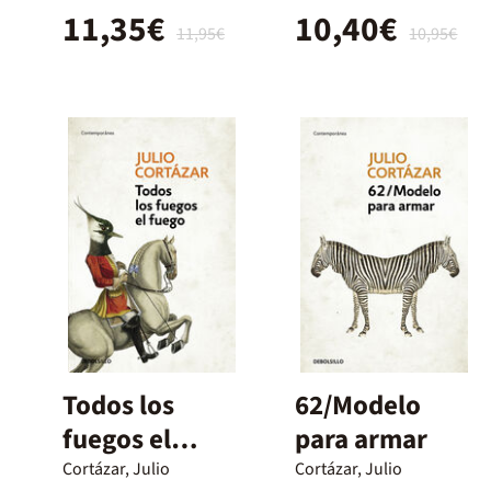
11,35€
10,40€
11,95€
10,95€
Todos los
62/Modelo
fuegos el
para armar
fuego
Cortázar, Julio
Cortázar, Julio