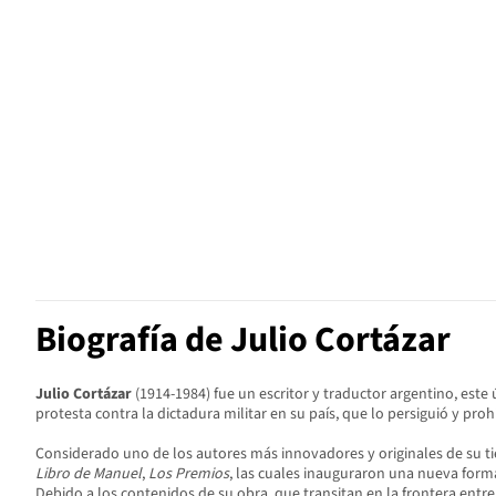
Biografía de Julio Cortázar
Julio Cortázar
(1914-1984) fue un escritor y traductor argentino, este 
protesta contra la dictadura militar en su país,​ que lo persiguió y pro
Considerado uno de los autores más innovadores y originales de su t
Libro de Manuel
,
Los Premios
, las cuales inauguraron una nueva form
Debido a los contenidos de su obra, que transitan en la frontera entre