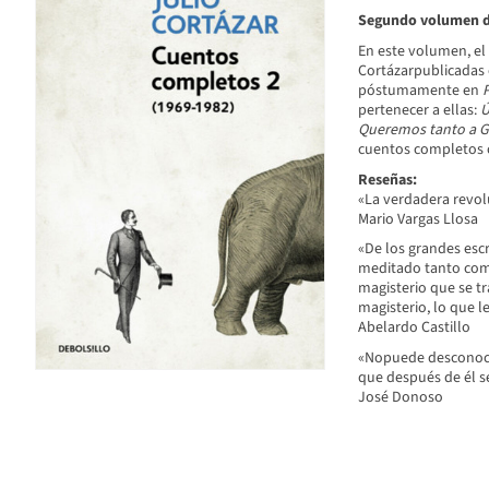
Segundo volumen de
En este volumen, el
Cortázarpublicadas 
póstumamente en
P
pertenecer a ellas:
Ú
Queremos tanto a G
cuentos completos c
Reseñas:
«La verdadera revol
Mario Vargas Llosa
«De los grandes esc
meditado tanto como
magisterio que se tr
magisterio, lo que l
Abelardo Castillo
«Nopuede desconocer
que después de él se
José Donoso