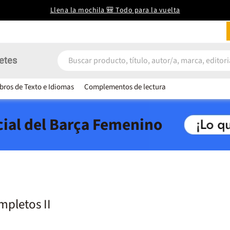
Llena la mochila 🎒 Todo para la vuelta
etes
ibros de Texto e Idiomas
Complementos de lectura
icial del Barça Femenino
pletos II