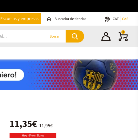
Escuelas y empresas
Buscador de tiendas
CAT
CAS
0
Borrar
11,35€
11,95€
Hoy -5% en libros