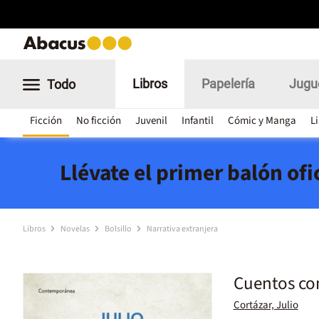
Libros
Papelería
Jugu
Todo
Ficción
No ficción
Juvenil
Infantil
Cómic y Manga
L
Llévate el primer balón of
Libros
Novelas
Bolsillo
Narrativa extranjera
Cuentos com
Cortázar, Julio