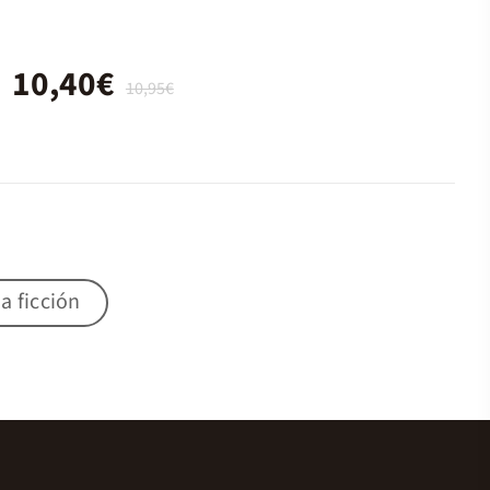
10,40€
10,95€
a ficción