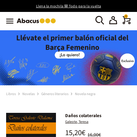
Llena la mochila 🎒 Todo para la vuelta
0
Llévate el primer balón oficial del
Barça Femenino
Libros
Novelas
Géneros literarios
Novela negra
Daños colaterales
Galeote, Teresa
15,20€
16,00€