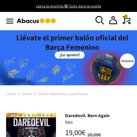
Llena la mochila 🎒 Todo para la vuelta
0
Llévate el primer balón oficial del
Barça Femenino
Libros
Cómic
Cómic americano y superhéroes
Daredevil. Born Again
Aavv
19,00€
20,00€