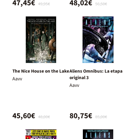
47,45€
48,02€
49,95€
56,50€
The Nice House on the Lake
Aliens Omnibus: La etapa
original 3
Aavv
Aavv
45,60€
80,75€
48,00€
85,00€