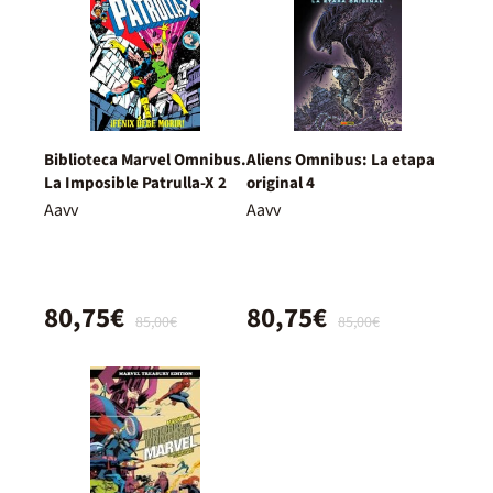
Biblioteca Marvel Omnibus.
Aliens Omnibus: La etapa
La Imposible Patrulla-X 2
original 4
Aavv
Aavv
80,75€
80,75€
85,00€
85,00€