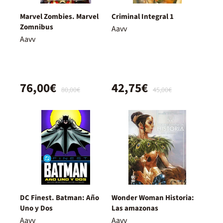
Marvel Zombies. Marvel
Criminal Integral 1
Zomnibus
Aavv
Aavv
76,00€
42,75€
80,00€
45,00€
DC Finest. Batman: Año
Wonder Woman Historia:
Uno y Dos
Las amazonas
Aavv
Aavv