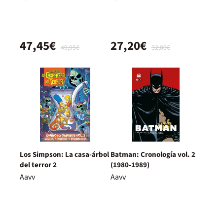
47,45€
27,20€
49,95€
32,00€
Los Simpson: La casa-árbol
Batman: Cronología vol. 2
del terror 2
(1980-1989)
Aavv
Aavv