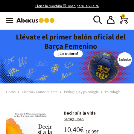
Llena la mochila 🎒 Todo para la vuelta
0
Llévate el primer balón oficial del
Barça Femenino
Libros
Ciencia y Conocimiento
Pedagogía y psicología
Psicología
Decir sí a la vida
Garriga, Joan
10,40€
10,95€