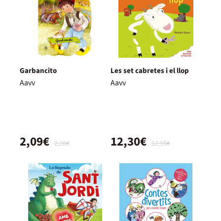
Garbancito
Les set cabretes i el llop
Aavv
Aavv
2,09€
12,30€
2,20€
12,95€