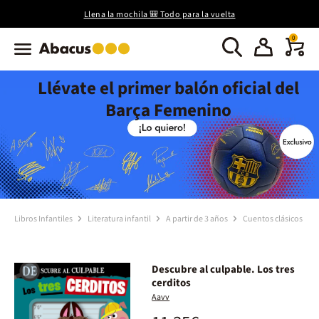
Llena la mochila 🎒 Todo para la vuelta
0
Llévate el primer balón oficial del
Barça Femenino
Libros Infantiles
Literatura infantil
A partir de 3 años
Cuentos clásicos
Descubre al culpable. Los tres
cerditos
Aavv