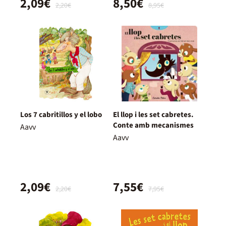
2,09€
8,50€
2,20€
8,95€
Los 7 cabritillos y el lobo
El llop i les set cabretes.
Conte amb mecanismes
Aavv
Aavv
2,09€
7,55€
2,20€
7,95€