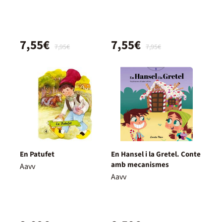
7,55€
7,55€
7,95€
7,95€
En Patufet
En Hansel i la Gretel. Conte
amb mecanismes
Aavv
Aavv