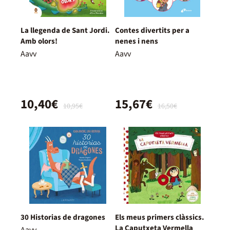
La llegenda de Sant Jordi.
Contes divertits per a
Amb olors!
nenes i nens
Aavv
Aavv
10,40€
15,67€
10,95€
16,50€
30 Historias de dragones
Els meus primers clàssics.
La Caputxeta Vermella
Aavv