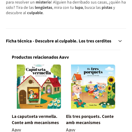
para resolver un
misterio
! Alguien ha derribado sus casas, ¿quién ha
sido? Tira de las
lengüetas
, mira con tu
lupa
, busca las
pistas
y
descubre al
culpable
.
Ficha técnica - Descubre al culpable. Los tres cerditos
Productos relacionados Aavv
La caputxeta vermella.
Els tres porquets. Conte
Conte amb mecanismes
amb mecanismes
Aavv
Aavv