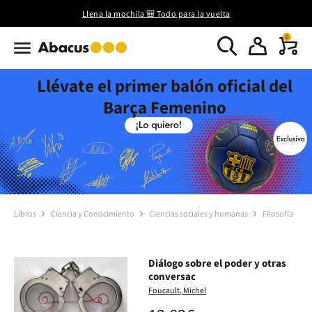
Llena la mochila 🎒 Todo para la vuelta
0
Llévate el primer balón oficial del
Barça Femenino
Libros
Ciencia y Conocimiento
Ciencias sociales y humanas
Filosofía
Diálogo sobre el poder y otras
conversac
Foucault, Michel