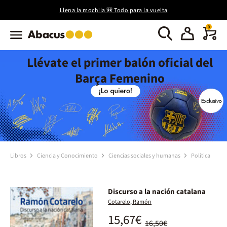
Llena la mochila 🎒 Todo para la vuelta
0
Llévate el primer balón oficial del
Barça Femenino
Libros
Ciencia y Conocimiento
Ciencias sociales y humanas
Política
Discurso a la nación catalana
Cotarelo, Ramón
15,67€
16,50€