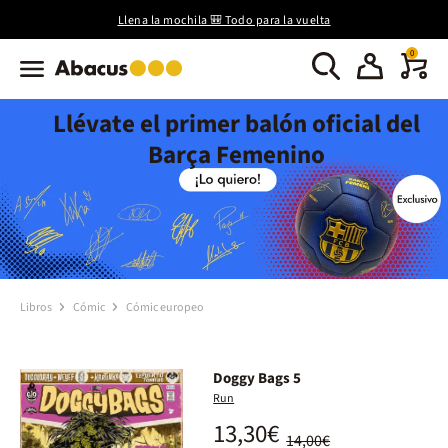
Llena la mochila 🎒 Todo para la vuelta
0
Llévate el primer balón oficial del
Barça Femenino
Libros
Cómic
Cómic europeo
Doggy Bags 5
Run
13,30€
14,00€