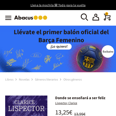
Llena la mochila 🎒 Todo para la vuelta
0
Llévate el primer balón oficial del
Barça Femenino
Libros
Novelas
Géneros literarios
Otros géneros
Donde se enseñará a ser feliz
Lispector, Clarice
13,25€
13,95€