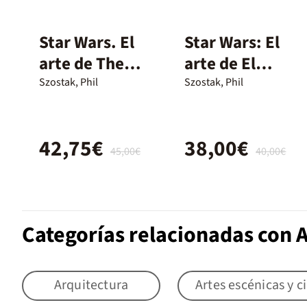
Star Wars. El
Star Wars: El
arte de The
arte de El
Mandalorian
ascenso de
Szostak, Phil
Szostak, Phil
(Temporada 2)
Skywalker
42,75€
38,00€
45,00€
40,00€
Categorías relacionadas con A
Arquitectura
Artes escénicas y c