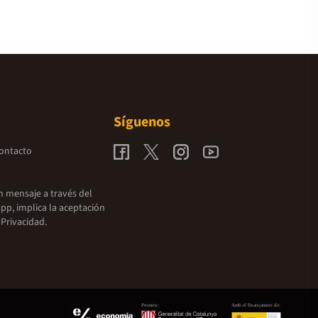
Síguenos
contacto
un mensaje a través del
pp, implica la aceptación
 Privacidad.
Promou:
Amb el finançament de: