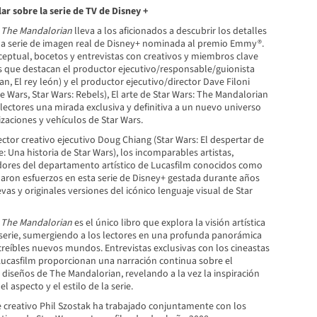
ar sobre la serie de TV de Disney +
: The Mandalorian
lleva a los aficionados a descubrir los detalles
 la serie de imagen real de Disney+ nominada al premio Emmy®.
ceptual, bocetos y entrevistas con creativos y miembros clave
os que destacan el productor ejecutivo/responsable/guionista
n, El rey león) y el productor ejecutivo/director Dave Filoni
e Wars, Star Wars: Rebels), El arte de Star Wars: The Mandalorian
lectores una mirada exclusiva y definitiva a un nuevo universo
izaciones y vehículos de Star Wars.
ector creativo ejecutivo Doug Chiang (Star Wars: El despertar de
: Una historia de Star Wars), los incomparables artistas,
ores del departamento artístico de Lucasfilm conocidos como
aunaron esfuerzos en esta serie de Disney+ gestada durante años
vas y originales versiones del icónico lenguaje visual de Star
: The Mandalorian
es el único libro que explora la visión artística
serie, sumergiendo a los lectores en una profunda panorámica
creíbles nuevos mundos. Entrevistas exclusivas con los cineastas
 Lucasfilm proporcionan una narración continua sobre el
 diseños de The Mandalorian, revelando a la vez la inspiración
l aspecto y el estilo de la serie.
e creativo Phil Szostak ha trabajado conjuntamente con los