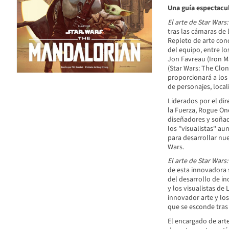
Una guía espectacul
El arte de Star Wars
tras las cámaras de
Repleto de arte con
del equipo, entre l
Jon Favreau (Iron Ma
(Star Wars: The Clon
proporcionará a los 
de personajes, local
Liderados por el dir
la Fuerza, Rogue One
diseñadores y soñad
los ''visualistas'' 
para desarrollar nue
Wars.
El arte de Star Wars
de esta innovadora 
del desarrollo de in
y los visualistas de
innovador arte y los
que se esconde tras e
El encargado de art