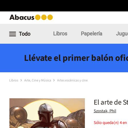
Libros
Papelería
Jugu
Todo
Llévate el primer balón of
Libros
Arte, Cine y Música
Artes escénicas y cine
El arte de 
Szostak, Phil
Sólo queda(n)
4
en 