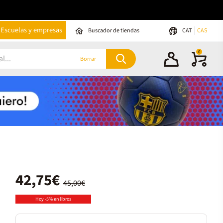
Escuelas y empresas
Buscador de tiendas
CAT
CAS
0
Borrar
42,75€
45,00€
Hoy -5% en libros