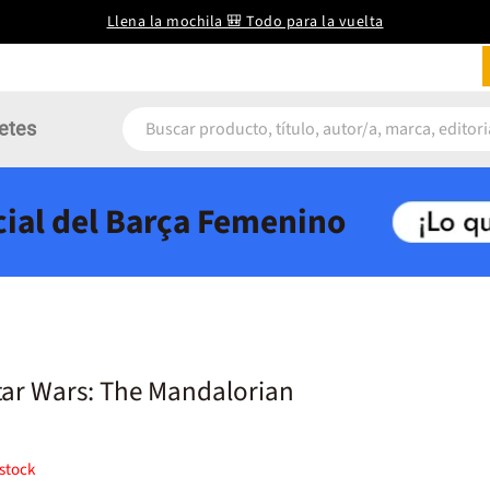
Llena la mochila 🎒 Todo para la vuelta
etes
icial del Barça Femenino
Star Wars: The Mandalorian
stock