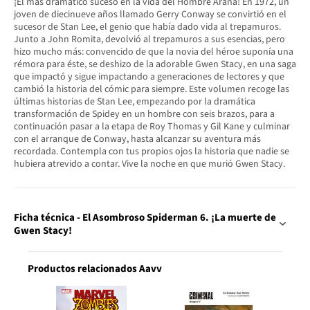
¡El más dramático suceso en la vida del Hombre Araña! En 1972, un
joven de diecinueve años llamado Gerry Conway se convirtió en el
sucesor de Stan Lee, el genio que había dado vida al trepamuros.
Junto a John Romita, devolvió al trepamuros a sus esencias, pero
hizo mucho más: convencido de que la novia del héroe suponía una
rémora para éste, se deshizo de la adorable Gwen Stacy, en una saga
que impactó y sigue impactando a generaciones de lectores y que
cambió la historia del cómic para siempre. Este volumen recoge las
últimas historias de Stan Lee, empezando por la dramática
transformación de Spidey en un hombre con seis brazos, para a
continuación pasar a la etapa de Roy Thomas y Gil Kane y culminar
con el arranque de Conway, hasta alcanzar su aventura más
recordada. Contempla con tus propios ojos la historia que nadie se
hubiera atrevido a contar. Vive la noche en que murió Gwen Stacy.
Ficha técnica - El Asombroso Spiderman 6. ¡La muerte de
Gwen Stacy!
Productos relacionados Aavv