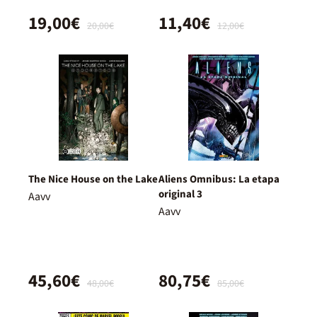
19,00€
11,40€
20,00€
12,00€
The Nice House on the Lake
Aliens Omnibus: La etapa
original 3
Aavv
Aavv
45,60€
80,75€
48,00€
85,00€