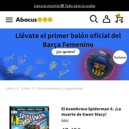
Llena la mochila 🎒 Todo para la vuelta
0
Llévate el primer balón oficial del
Barça Femenino
Libros
Cómic
Cómic americano y superhéroes
El Asombroso Spiderman 6. ¡La
muerte de Gwen Stacy!
Aavv