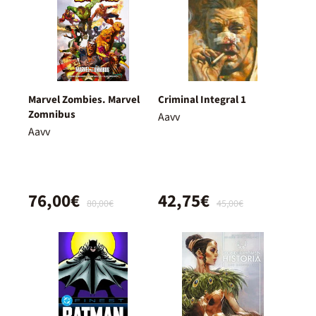
Marvel Zombies. Marvel
Criminal Integral 1
Zomnibus
Aavv
Aavv
76,00€
42,75€
80,00€
45,00€