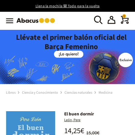
Llena la mochila 🎒 Todo para la vuelta
0
Llévate el primer balón oficial del
Barça Femenino
Libros
Ciencia y Conocimiento
Ciencias naturales
Medicina
El buen dormir
León, Pere
14,25€
15,00€