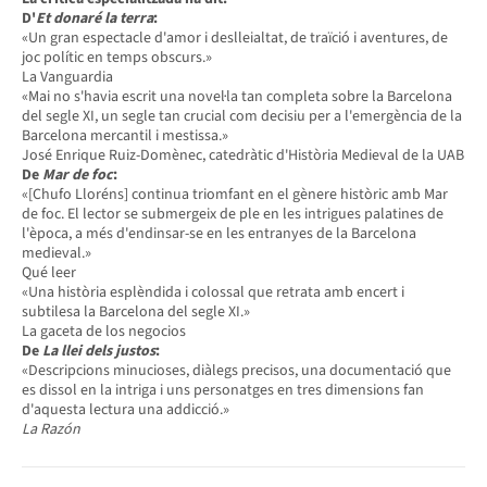
D'
Et donaré la terra
:
«Un gran espectacle d'amor i deslleialtat, de traïció i aventures, de
joc polític en temps obscurs.»
La Vanguardia
«Mai no s'havia escrit una novel·la tan completa sobre la Barcelona
del segle XI, un segle tan crucial com decisiu per a l'emergència de la
Barcelona mercantil i mestissa.»
José Enrique Ruiz-Domènec, catedràtic d'Història Medieval de la UAB
De
Mar de foc
:
«[Chufo Lloréns] continua triomfant en el gènere històric amb Mar
de foc. El lector se submergeix de ple en les intrigues palatines de
l'època, a més d'endinsar-se en les entranyes de la Barcelona
medieval.»
Qué leer
«Una història esplèndida i colossal que retrata amb encert i
subtilesa la Barcelona del segle XI.»
La gaceta de los negocios
De
La llei dels justos
:
«Descripcions minucioses, diàlegs precisos, una documentació que
es dissol en la intriga i uns personatges en tres dimensions fan
d'aquesta lectura una addicció.»
La Razón