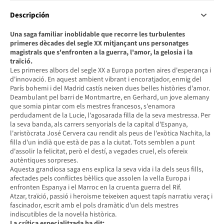
Descripción
Una saga familiar inoblidable que recorre les turbulentes
primeres dècades del segle XX mitjançant uns personatges
magistrals que s'enfronten a la guerra, l'amor, la gelosia i la
traïció.
Les primeres albors del segle XX a Europa porten aires d'esperança i
d'innovació. En aquest ambient vibrant i encoratjador, enmig del
París bohemi i del Madrid castís neixen dues belles històries d'amor.
Deambulant pel barri de Montmartre, en Gerhard, un jove alemany
que somia pintar com els mestres francesos, s'enamora
perdudament de la Lucie, l'agosarada filla de la seva mestressa. Per
la seva banda, als carrers senyorials de la capital d'Espanya,
l'aristòcrata José Cervera cau rendit als peus de l'exòtica Nachita, la
filla d'un indià que està de pas a la ciutat. Tots semblen a punt
d'assolir la felicitat, però el destí, a vegades cruel, els ofereix
autèntiques sorpreses.
Aquesta grandiosa saga ens explica la seva vida i la dels seus fills,
afectades pels conflictes bèl·lics que assolen la vella Europa i
enfronten Espanya i el Marroc en la cruenta guerra del Rif.
Atzar, traïció, passió i heroisme teixeixen aquest tapís narratiu veraç i
fascinador, escrit amb el pols dramàtic d'un dels mestres
indiscutibles de la novel·la històrica.
La crítica especialitzada ha dit: