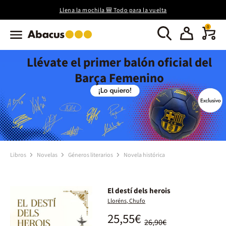
Llena la mochila 🎒 Todo para la vuelta
0
Llévate el primer balón oficial del
Barça Femenino
Libros
Novelas
Géneros literarios
Novela histórica
El destí dels herois
Lloréns, Chufo
25,55€
26,90€