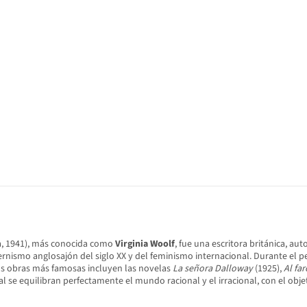
ra, 1941), más conocida como
Virginia Woolf
, fue una escritora británica, au
ismo anglosajón del siglo XX y del feminismo internacional. Durante el perí
us obras más famosas incluyen las novelas
La señora Dalloway
(1925),
Al far
l se equilibran perfectamente el mundo racional y el irracional, con el ob