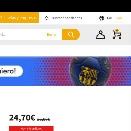
Escuelas y empresas
Buscador de tiendas
CAT
CAS
0
Borrar
24,70€
26,00€
Hoy -5% en libros