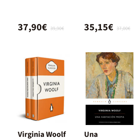
37,90€
35,15€
39,90€
37,00€
Virginia Woolf
Una