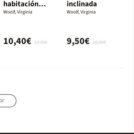
habitación
inclinada
propia
Woolf, Virginia
Woolf, Virginia
(edición
especial en
10,40€
9,50€
tapa dura)
10,95€
10,00€
or