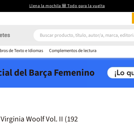
Llena la mochila 🎒 Todo para la vuelta
etes
ibros de Texto e Idiomas
Complementos de lectura
icial del Barça Femenino
 Virginia Woolf Vol. II (192