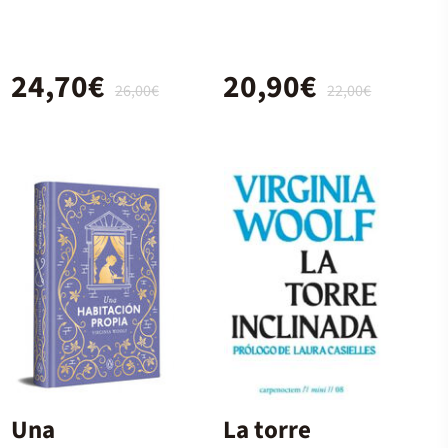
24,70€
20,90€
26,00€
22,00€
Una
La torre