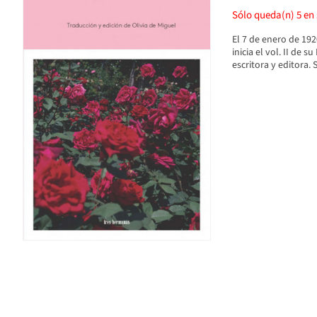
Sólo queda(n)
5
en 
El 7 de enero de 19
inicia el vol. II de 
escritora y editora. 