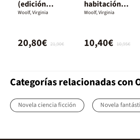
(edición
habitación
especial
propia
Woolf, Virginia
Woolf, Virginia
estuche con:
Una
20,80€
10,40€
habitación
21,90€
10,95€
propia / La
señora
Dalloway)
Categorías relacionadas con 
Novela ciencia ficción
Novela fantást