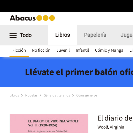
Libros
Papelería
Jugu
Todo
Ficción
No ficción
Juvenil
Infantil
Cómic y Manga
L
Llévate el primer balón of
Libros
Novelas
Géneros literarios
Otros géneros
El diario de
Woolf, Virginia