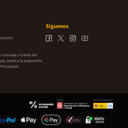
Síguenos
contacto
un mensaje a través del
pp, implica la aceptación
 Privacidad.
Promou:
Amb el finançament de: