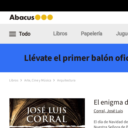
Libros
Papelería
Jugu
Todo
Llévate el primer balón of
Libros
Arte, Cine y Música
Arquitectura
El enigma d
Corral, José Luis
El día de Navidad de
Nuestra Señora de Pa