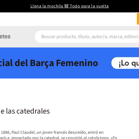
Llena la mochila 🎒 Todo para la vuelta
etes
icial del Barça Femenino
e las catedrales
 1886, Paul Claudel, un joven francés descreído, entró en
rís e, impactado por la catedral, se convirtió al catolicismo. «En