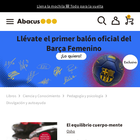
Llena la mochila 🎒 Todo para la vuelta
0
Llévate el primer balón oficial del
Barça Femenino
Libros
Ciencia y Conocimiento
Pedagogía y psicología
Divulgación y autoayuda
El equilibrio cuerpo-mente
Osho