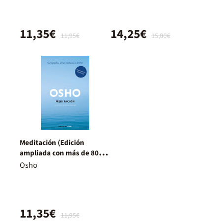
11,35€
14,25€
11,95€
15,00€
Meditación (Edición
ampliada con más de 80
meditaciones OSHO)
Osho
11,35€
11,95€