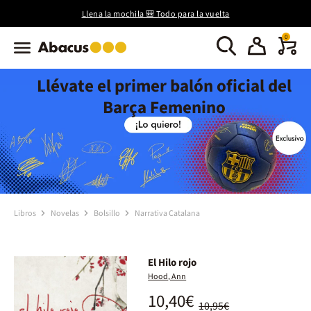
Llena la mochila 🎒 Todo para la vuelta
0
Llévate el primer balón oficial del
Barça Femenino
Libros
Novelas
Bolsillo
Narrativa Catalana
El Hilo rojo
Hood, Ann
10,40€
10,95€