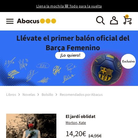
Llena la mochila 🎒 Todo para la vuelta
0
Llévate el primer balón oficial del
Barça Femenino
Libros
Novelas
Bolsillo
Recomendados por Abacus
El jardí oblidat
Morton, Kate
14,20€
14,95€