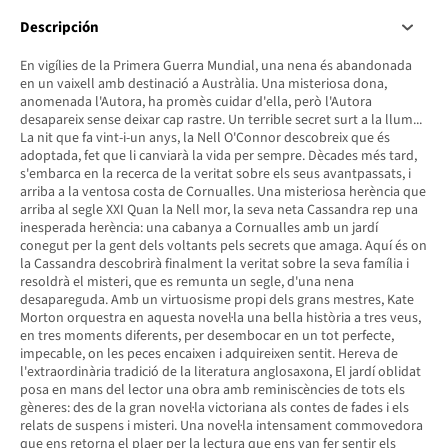
Descripción
En vigílies de la Primera Guerra Mundial, una nena és abandonada
en un vaixell amb destinació a Austràlia. Una misteriosa dona,
anomenada l'Autora, ha promès cuidar d'ella, però l'Autora
desapareix sense deixar cap rastre. Un terrible secret surt a la llum...
La nit que fa vint-i-un anys, la Nell O'Connor descobreix que és
adoptada, fet que li canviarà la vida per sempre. Dècades més tard,
s'embarca en la recerca de la veritat sobre els seus avantpassats, i
arriba a la ventosa costa de Cornualles. Una misteriosa herència que
arriba al segle XXI Quan la Nell mor, la seva neta Cassandra rep una
inesperada herència: una cabanya a Cornualles amb un jardí
conegut per la gent dels voltants pels secrets que amaga. Aquí és on
la Cassandra descobrirà finalment la veritat sobre la seva família i
resoldrà el misteri, que es remunta un segle, d'una nena
desapareguda. Amb un virtuosisme propi dels grans mestres, Kate
Morton orquestra en aquesta novel·la una bella història a tres veus,
en tres moments diferents, per desembocar en un tot perfecte,
impecable, on les peces encaixen i adquireixen sentit. Hereva de
l'extraordinària tradició de la literatura anglosaxona, El jardí oblidat
posa en mans del lector una obra amb reminiscències de tots els
gèneres: des de la gran novel·la victoriana als contes de fades i els
relats de suspens i misteri. Una novel·la intensament commovedora
que ens retorna el plaer per la lectura que ens van fer sentir els