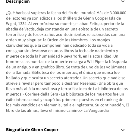
Descripción
¿Qué harías si supieras la fecha del fin del mundo? Más de 3.000.000
de lectores ya son adictos a los thrillers de Glenn Cooper Isla de
Wight, 1334. Al ver próxima su muerte, el abad Felix, superior de la
abadía de Vectis, deja constancia en una epístola de un secreto
terrorífico y de los extraños acontecimientos relacionados con una
orden muy singular: la Orden de los Nombres. Los monjes
clarividentes que la componen han dedicado toda su vida a
consignar sin descanso en unos libros la fecha de nacimiento y
muerte de toda la humanidad Nueva York, en la actualidad. Un
hombre a las puertas de la muerte encarga a Will Piper la búsqueda
de un antiguo y enigmático libro. Se trata de uno de los volúmenes
de la llamada Biblioteca de los muertos, el único que nunca fue
hallado y que oculta un secreto aterrador. Un secreto que nadie se
atreve a revelar pero tampoco a destruir. Reseñas: «Una obra que
lleva más allá la maravillosa y terrorífica idea de La biblioteca de los
muertos.» Corriere della Sera «La biblioteca de los muertos fue un
éxito internacional y ocupó los primeros puestos en el ranking de
los más vendidos en Alemania, Italia e Inglaterra. Su continuación, El
libro de las almas, lleva el mismo camino.» La Vanguardia
Biografía de Glenn Cooper