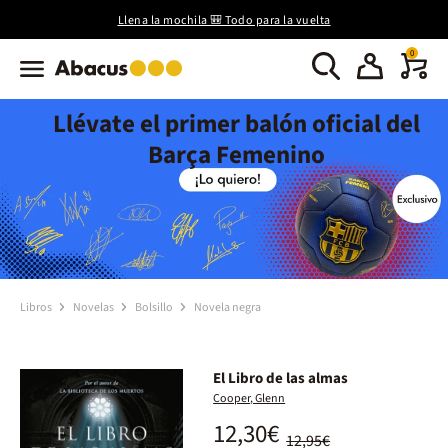
Llena la mochila 🎒 Todo para la vuelta
0
Llévate el primer balón oficial del
Barça Femenino
Libros
Novelas
Bolsillo
Novela negra
El Libro de las almas
Cooper, Glenn
12,30€
12,95€