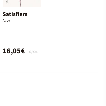
Satisfiers
Aavv
16,05€
16,90€