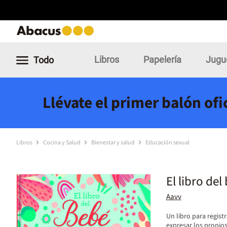
Libros
Papelería
Jugu
Todo
Llévate el primer balón of
Libros
Cocina y Salud
Bienestar y salud
Educación sexual
El libro del
Aavv
Un libro para regis
expresar los propio