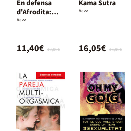
En defensa
Kama Sutra
d'Afrodita:
Aavv
contra la
Aavv
cultura de la
monogàmia
11,40€
16,05€
12,00€
16,90€