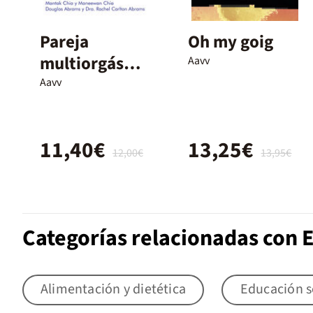
Pareja
Oh my goig
multiorgásmic
Aavv
a, secretos
Aavv
sexuales
11,40€
13,25€
12,00€
13,95€
Categorías relacionadas con 
Alimentación y dietética
Educación s