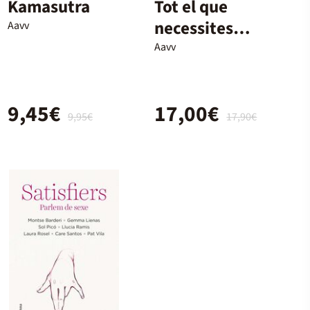
Kamasutra
Tot el que
necessites
Aavv
saber sobre
Aavv
sexualitat
9,45€
17,00€
9,95€
17,90€