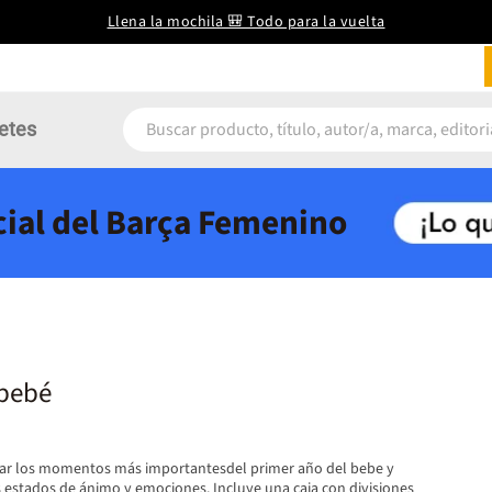
Llena la mochila 🎒 Todo para la vuelta
etes
icial del Barça Femenino
 bebé
trar los momentos más importantesdel primer año del bebe y
s estados de ánimo y emociones. Incluye una caja con divisiones