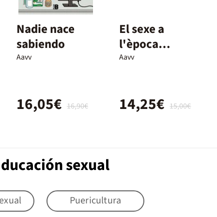
Nadie nace
El sexe a
sabiendo
l'època
romana
Aavv
Aavv
16,05€
14,25€
16,90€
15,00€
Educación sexual
exual
Puericultura