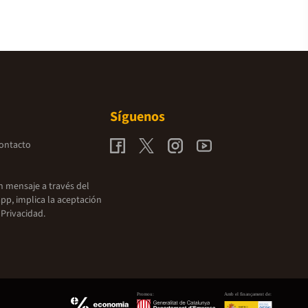
Síguenos
contacto
un mensaje a través del
pp, implica la aceptación
 Privacidad.
Promou:
Amb el finançament de: