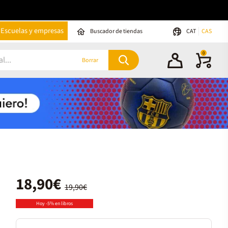
Escuelas y empresas
Buscador de tiendas
CAT
CAS
0
Borrar
18,90€
19,90€
Hoy -5% en libros