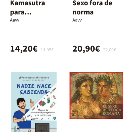
Kamasutra
Sexo fora de
para
norma
principiantes
Aavv
Aavv
14,20€
20,90€
14,95€
22,00€