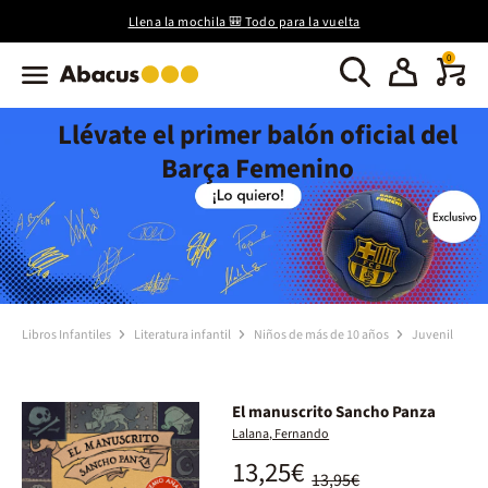
Llena la mochila 🎒 Todo para la vuelta
0
Llévate el primer balón oficial del
Barça Femenino
Libros Infantiles
Literatura infantil
Niños de más de 10 años
Juvenil
El manuscrito Sancho Panza
Lalana, Fernando
13,25€
13,95€