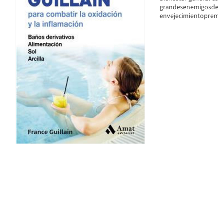
grandesenemigosde 
envejecimientopre