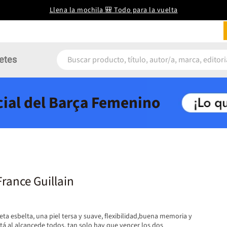
Llena la mochila 🎒 Todo para la vuelta
etes
icial del Barça Femenino
rance Guillain
ueta esbelta, una piel tersa y suave, flexibilidad,buena memoria y
tá al alcancede todos. tan solo hay que vencer los dos