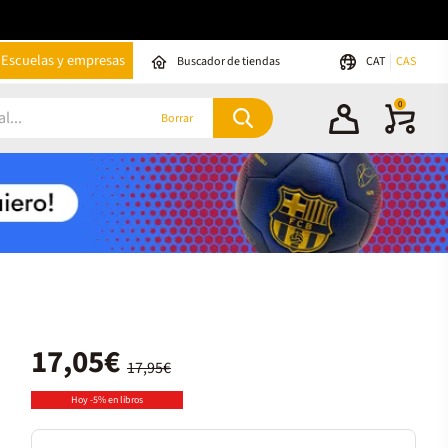
Escuelas y empresas
Buscador de tiendas
CAT
CAS
0
Borrar
17,05€
17,95€
Hoy -5% en libros