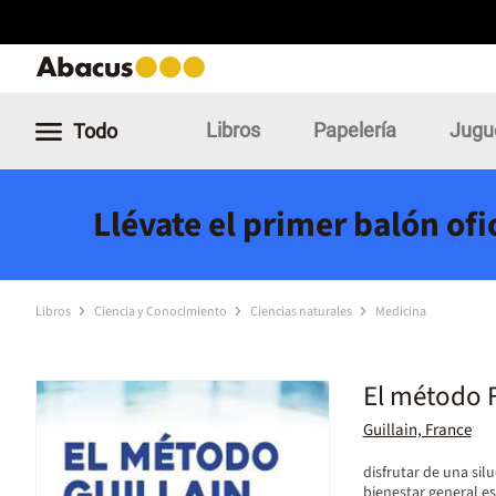
Libros
Papelería
Jugu
Todo
Llévate el primer balón of
Libros
Ciencia y Conocimiento
Ciencias naturales
Medicina
El método F
Guillain, France
disfrutar de una sil
bienestar general es