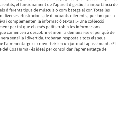
 sentits, el funcionament de l'aparell digestiu, la importància de
 els diferents tipus de músculs o com batega el cor. Totes les
 diverses il·lustracions, de dibuixants diferents, que fan que la
tiva i complementen la informació textual.» Una col·lecció
ent per tal que els més petits trobin les informacions
que comencen a descobrir el món i a demanar-se el per què de
era senzilla i divertida, trobaran resposta a tots els seus
que l'aprenentatge es converteixi en un joc molt apassionant. «El
 del Cos Humà» és ideal per consolidar l'aprenentatge de