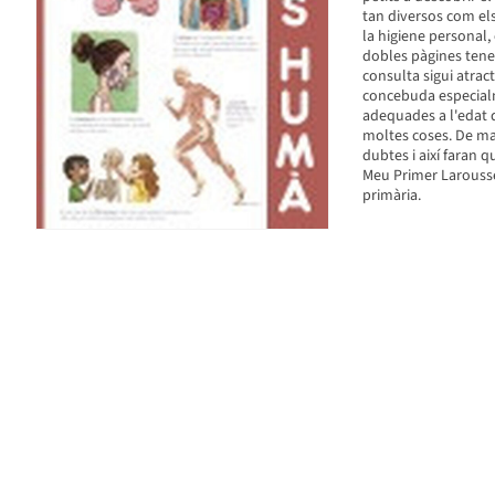
tan diversos com els
la higiene personal,
dobles pàgines tenen
consulta sigui atrac
concebuda especialm
adequades a l'edat 
moltes coses. De man
dubtes i així faran 
Meu Primer Larousse
primària.