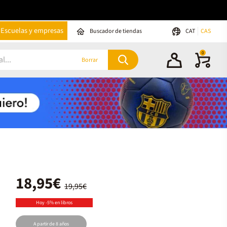
Escuelas y empresas
Buscador de tiendas
CAT
CAS
0
Borrar
18,95€
19,95€
Hoy -5% en libros
A partir de 8 años