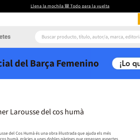
Llena la mochila 🎒 Todo para la vuelta
etes
icial del Barça Femenino
mer Larousse del cos humà
usse del Cos Humà és una obra il·lustrada que ajuda els més
l cos humà, gràcies a unes dobles pàgines que repassen aspectes