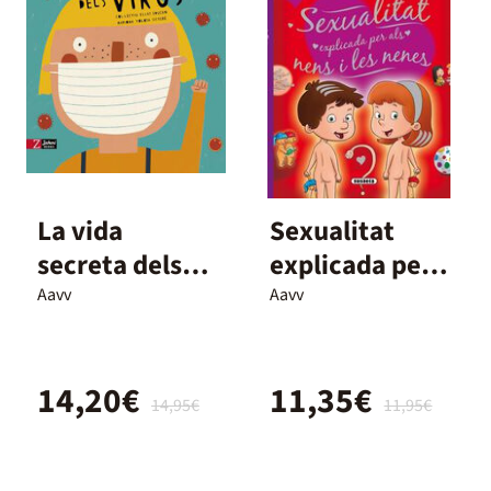
La vida
Sexualitat
secreta dels
explicada per
virus
als nens i les
Aavv
Aavv
nenes
14,20€
11,35€
14,95€
11,95€