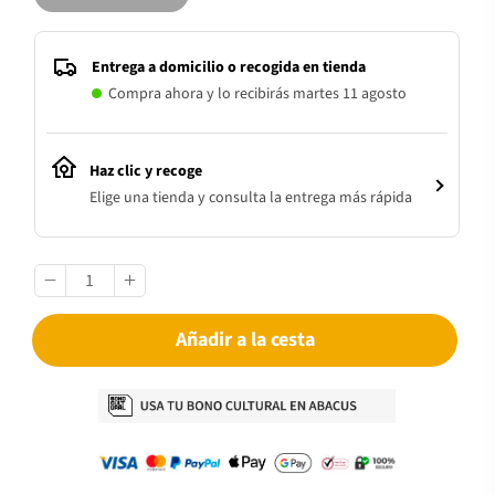
Entrega a domicilio o recogida en tienda
Compra ahora y lo recibirás martes 11 agosto
Haz clic y recoge
Elige una tienda y consulta la entrega más rápida
Añadir a la cesta