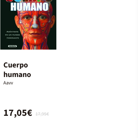
Cuerpo
humano
Aavv
17,05€
17,95€