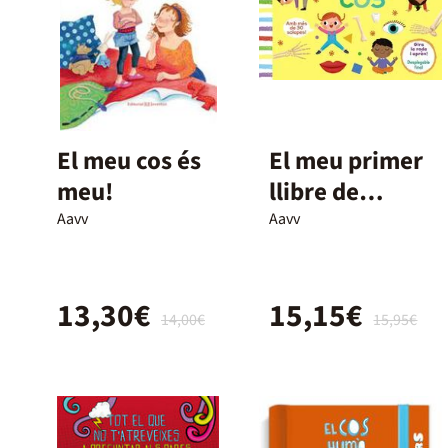
El meu cos és
El meu primer
meu!
llibre de
ciència. El cos
Aavv
Aavv
humà
13,30€
15,15€
14,00€
15,95€