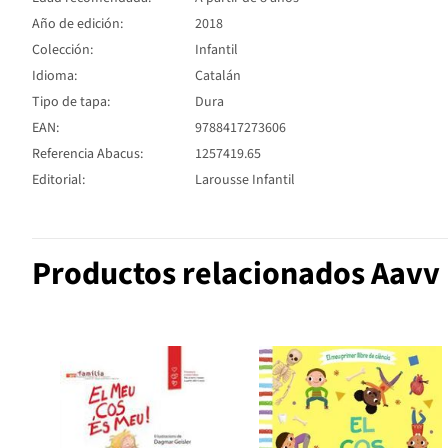
Año de edición:
2018
Colección:
Infantil
Idioma:
Catalán
Tipo de tapa:
Dura
EAN:
9788417273606
Referencia Abacus:
1257419.65
Editorial:
Larousse Infantil
Productos relacionados Aavv