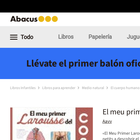
Libros
Papelería
Jugu
Todo
Llévate el primer balón of
Libros Infantiles
Libros para aprender
Medio natural
El cuerpo humano
El meu pri
Aavv
«El Meu Primer Laro
petits a descobrir e