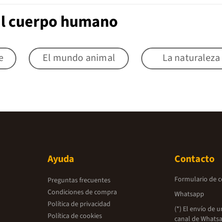
 El cuerpo humano
e
El mundo animal
La naturaleza
Ayuda
Contacto
Formulario de 
Preguntas frecuentes
Condiciones de compra
Whatsapp
Política de privacidad
(*) El envío de 
Política de cookies
canal de Whatsa