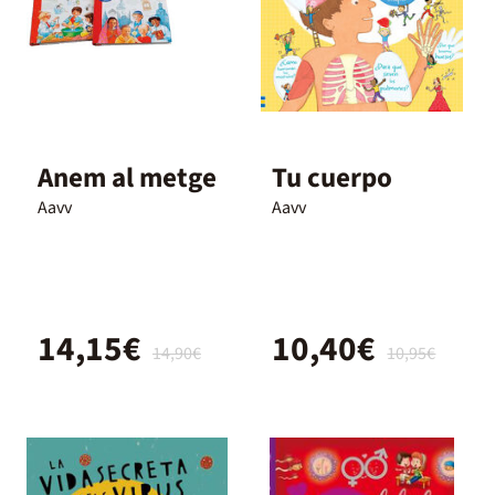
Anem al metge
Tu cuerpo
Aavv
Aavv
14,15€
10,40€
14,90€
10,95€