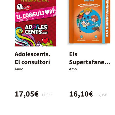
Adolescents.
Els
El consultori
Supertafaners
. El Cos Humà
Aavv
Aavv
17,05€
16,10€
17,95€
16,95€