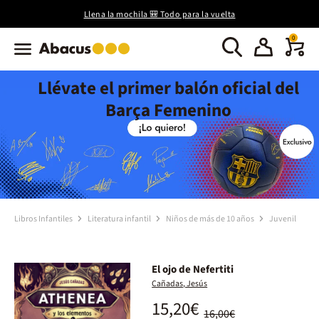
Llena la mochila 🎒 Todo para la vuelta
0
Llévate el primer balón oficial del
Barça Femenino
Libros Infantiles
Literatura infantil
Niños de más de 10 años
Juvenil
El ojo de Nefertiti
Cañadas, Jesús
15,20€
16,00€