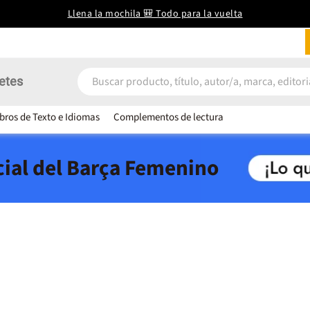
Llena la mochila 🎒 Todo para la vuelta
etes
ibros de Texto e Idiomas
Complementos de lectura
icial del Barça Femenino