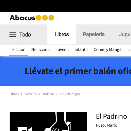
Libros
Papelería
Jugu
Todo
Ficción
No ficción
Juvenil
Infantil
Cómic y Manga
L
Llévate el primer balón of
Libros
Novelas
Bolsillo
Novela negra
El Padrino
Puzo, Mario