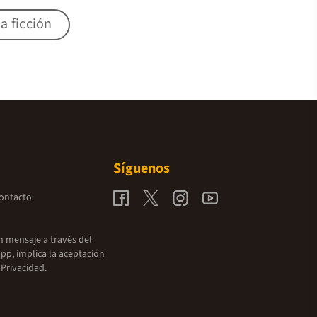
a ficción
Síguenos
contacto
un mensaje a través del
pp, implica la aceptación
 Privacidad.