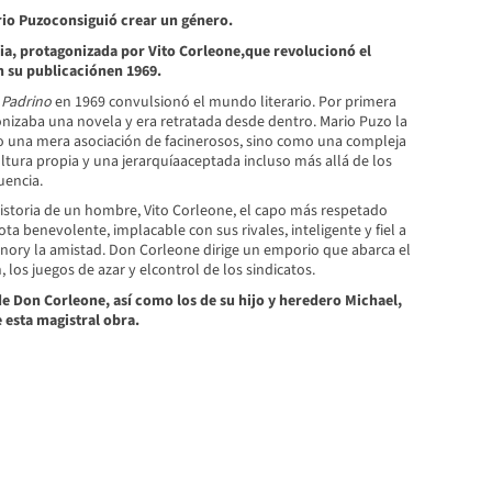
rio Puzoconsiguió crear un género.
ia, protagonizada por Vito Corleone,que revolucionó el
n su publicaciónen 1969.
 Padrino
en 1969 convulsionó el mundo literario. Por primera
onizaba una novela y era retratada desde dentro. Mario Puzo la
 una mera asociación de facinerosos, sino como una compleja
ltura propia y una jerarquíaaceptada incluso más allá de los
uencia.
historia de un hombre, Vito Corleone, el capo más respetado
a benevolente, implacable con sus rivales, inteligente y fiel a
onory la amistad. Don Corleone dirige un emporio que abarca el
, los juegos de azar y elcontrol de los sindicatos.
de Don Corleone, así como los de su hijo y heredero Michael,
 esta magistral obra.