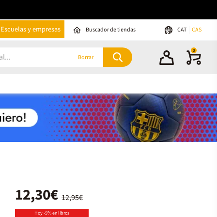
Escuelas y empresas
Buscador de tiendas
CAT
CAS
0
Borrar
12,30€
12,95€
Hoy -5% en libros