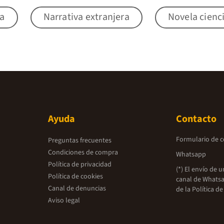
la
Narrativa extranjera
Novela cienci
Ayuda
Contacto
Formulario de 
Preguntas frecuentes
Condiciones de compra
Whatsapp
Política de privacidad
(*) El envío de 
Política de cookies
canal de Whatsa
Canal de denuncias
de la
Política de
Aviso legal