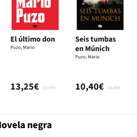
El último don
Seis tumbas
en Múnich
Puzo, Mario
Puzo, Mario
13,25€
10,40€
13,95€
10,95€
Novela negra