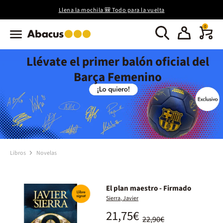
Llena la mochila 🎒 Todo para la vuelta
0
Llévate el primer balón oficial del
Barça Femenino
Libros
Novelas
El plan maestro - Firmado
Sierra, Javier
21,75€
22,90€