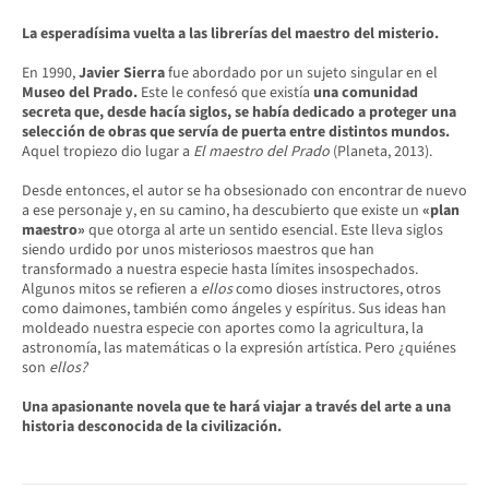
La esperadísima vuelta a las librerías del maestro del misterio.
En 1990,
Javier Sierra
fue abordado por un sujeto singular en el
Museo del Prado.
Este le confesó que existía
una comunidad
secreta que, desde hacía siglos, se había dedicado a proteger una
selección de obras que servía de puerta entre distintos mundos.
Aquel tropiezo dio lugar a
El maestro del Prado
(Planeta, 2013).
Desde entonces, el autor se ha obsesionado con encontrar de nuevo
a ese personaje y, en su camino, ha descubierto que existe un
«plan
maestro»
que otorga al arte un sentido esencial. Este lleva siglos
siendo urdido por unos misteriosos maestros que han
transformado a nuestra especie hasta límites insospechados.
Algunos mitos se refieren a
ellos
como dioses instructores, otros
como daimones, también como ángeles y espíritus
.
Sus ideas han
moldeado nuestra especie con aportes como la agricultura, la
astronomía, las matemáticas o la expresión artística. Pero ¿quiénes
son
ellos?
Una apasionante novela que te hará viajar a través del arte a una
historia desconocida de la civilización.