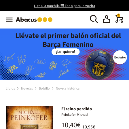
Llena la mochila 🎒 Todo para la vuelta
0
Llévate el primer balón oficial del
Barça Femenino
Libros
Novelas
Bolsillo
Novela histórica
El reino perdido
Peinkofer, Michael
10,40€
10,95€