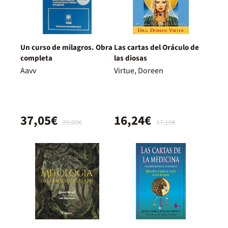
Un curso de milagros. Obra
Las cartas del Oráculo de
completa
las diosas
Aavv
Virtue, Doreen
37,05€
16,24€
39,00€
17,10€