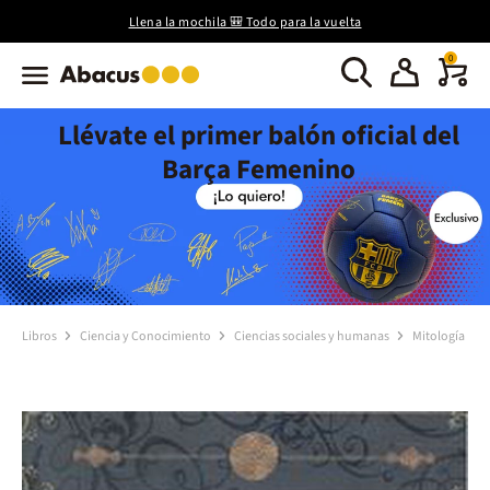
Llena la mochila 🎒 Todo para la vuelta
0
Llévate el primer balón oficial del
Barça Femenino
Libros
Ciencia y Conocimiento
Ciencias sociales y humanas
Mitología