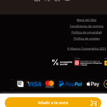
Mapa del Sitio
Condiciones de compra
Política de privacidad
Política de cookies
© Abacus Cooperativa 2023
Promou:
Amb
Añadir a la cesta