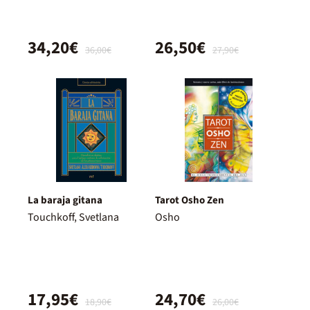
34,20€
26,50€
36,00€
27,90€
La baraja gitana
Tarot Osho Zen
Touchkoff, Svetlana
Osho
17,95€
24,70€
18,90€
26,00€