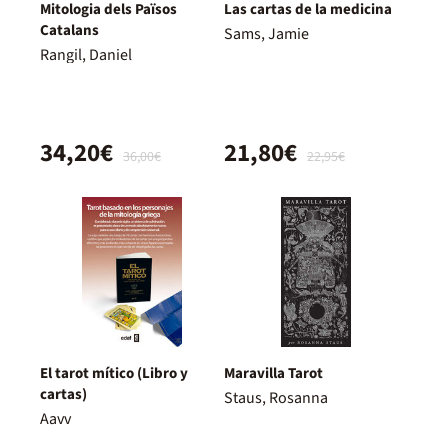
Mitologia dels Països
Las cartas de la medicina
Catalans
Sams, Jamie
Rangil, Daniel
34,20€
21,80€
36,00€
22,95€
El tarot mítico (Libro y
Maravilla Tarot
cartas)
Staus, Rosanna
Aavv