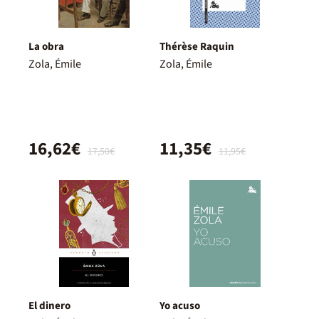
La obra
Thérèse Raquin
Zola, Émile
Zola, Émile
16,62€
11,35€
17,50€
11,95€
El dinero
Yo acuso