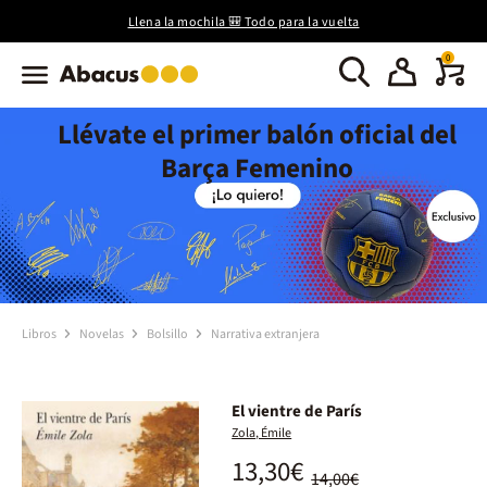
Llena la mochila 🎒 Todo para la vuelta
0
Llévate el primer balón oficial del
Barça Femenino
Libros
Novelas
Bolsillo
Narrativa extranjera
El vientre de París
Zola, Émile
13,30€
14,00€