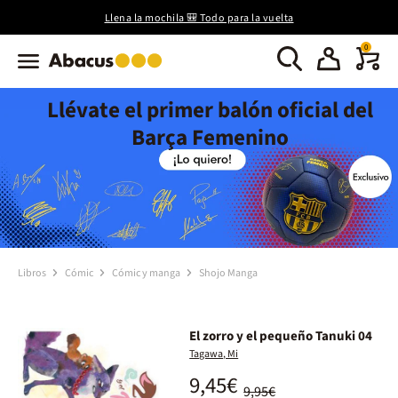
Llena la mochila 🎒 Todo para la vuelta
0
Llévate el primer balón oficial del
Barça Femenino
Libros
Cómic
Cómic y manga
Shojo Manga
El zorro y el pequeño Tanuki 04
Tagawa, Mi
9,45€
9,95€