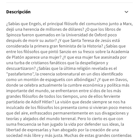
Descripción
¿Sabías que Engels, el principal filósofo del comunismo junto a Marx,
dejó una herencia de millones de dólares? ¿O que los libros de
Spinoza fueron quemados en la Universidad de Oxford poco
después de morir su autor? ¿Y que Santa Teresa de Jesús está
considerada la primera gran feminista de la Historia? ¿Sabías que
entre los filósofos que pintó Sanzio en su fresco sobre la Academia
de Platón aparece una mujer? ¿Y que esa mujer fue asesinada por
una turba de cristianos fanáticos que la despellejaron y
descuartizaron? ¿Sabías que la última religión revelada es el
''pastafarismo'', la creencia sobrenatural en un dios identificado
como un montón de espaguetis con albóndigas? ¿Y que en Davos,
donde se celebra actualmente la cumbre económica y política más
importante del mundo, se enfrentaron entre sí dos de los más
grandes filósofos de todos los tiempos, uno de ellos ferviente
partidario de Adolf Hitler? La visión que desde siempre se nos ha
inculcado de los filósofos los presenta como si vivieran poco menos
que del aire, enfrascados permanentemente en sus divagaciones y
teorías y alejados del mundo terrenal. Pero lo cierto es que con
suma frecuencia se han jugado la vida por defender sus ideas, la
libertad de expresarlas y han abogado por la creación de una
sociedad más libre y más justa. Muchas de estas grandes contiendas