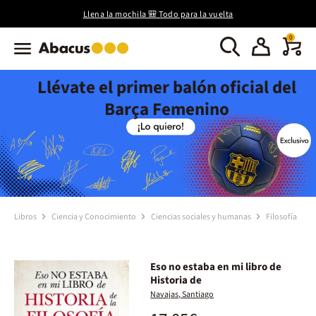
Llena la mochila 🎒 Todo para la vuelta
0
Llévate el primer balón oficial del
Barça Femenino
Libros
Ciencia y Conocimiento
Ciencias sociales y humanas
Filosofía
Eso no estaba en mi libro de
Historia de
Navajas, Santiago