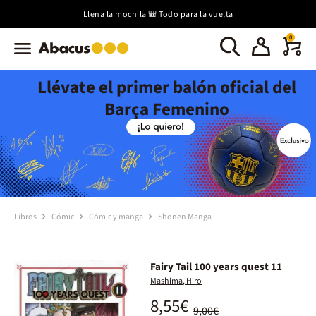
Llena la mochila 🎒 Todo para la vuelta
0
Llévate el primer balón oficial del
Barça Femenino
Libros
Cómic
Cómic y manga
Shonen Manga
Fairy Tail 100 years quest 11
Mashima, Hiro
8,55€
9,00€