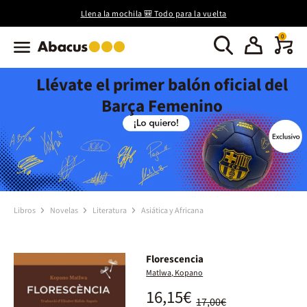
Llena la mochila 🎒 Todo para la vuelta
0
Llévate el primer balón oficial del
Barça Femenino
Libros
Novelas
Literatura
Asiática y Africana
Florescencia
Matlwa, Kopano
16,15€
17,00€