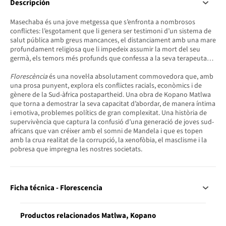
Descripción
Masechaba és una jove metgessa que s’enfronta a nombrosos
conflictes: l’esgotament que li genera ser testimoni d’un sistema de
salut pública amb greus mancances, el distanciament amb una mare
profundament religiosa que li impedeix assumir la mort del seu
germà, els temors més profunds que confessa a la seva terapeuta…
Florescència
és una novel·la absolutament commovedora que, amb
una prosa punyent, explora els conflictes racials, econòmics i de
gènere de la Sud-àfrica postapartheid. Una obra de Kopano Matlwa
que torna a demostrar la seva capacitat d’abordar, de manera íntima
i emotiva, problemes polítics de gran complexitat. Una història de
supervivència que captura la confusió d’una generació de joves sud-
africans que van créixer amb el somni de Mandela i que es topen
amb la crua realitat de la corrupció, la xenofòbia, el masclisme i la
pobresa que impregna les nostres societats.
Ficha técnica - Florescencia
Productos relacionados Matlwa, Kopano