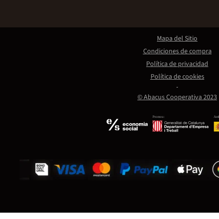
Mapa del Sitio
Condiciones de compra
Política de privacidad
Política de cookies
© Abacus Cooperativa 2023
Promou:
Amb