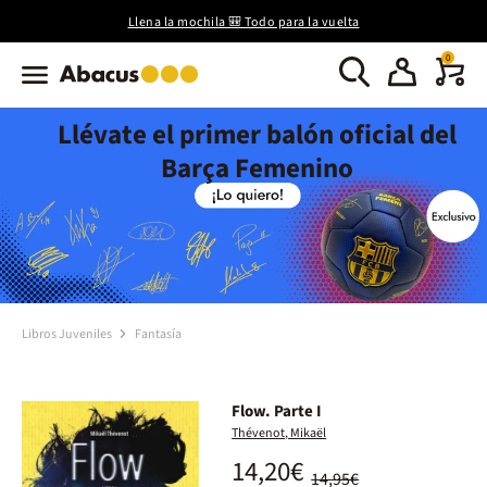
Llena la mochila 🎒 Todo para la vuelta
0
Llévate el primer balón oficial del
Barça Femenino
Libros Juveniles
Fantasía
Flow. Parte I
Thévenot, Mikaël
14,20€
14,95€