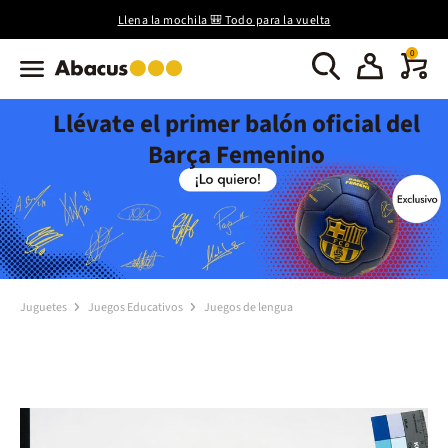
Llena la mochila 🎒 Todo para la vuelta
0
Llévate el primer balón oficial del
Barça Femenino
Juguetes
Juegos Educativos
Juegos de lengua