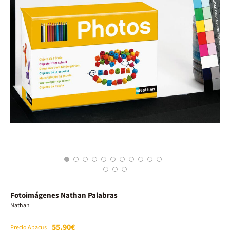
1
2
3
4
5
6
7
8
9
10
11
12
13
14
Fotoimágenes Nathan Palabras
Nathan
55,90€
Precio Abacus