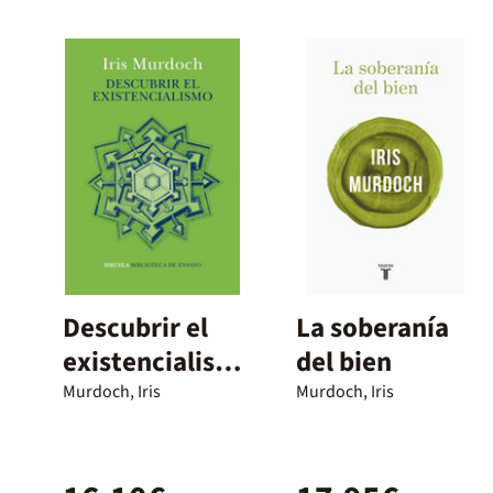
Descubrir el
La soberanía
existencialism
del bien
o
Murdoch, Iris
Murdoch, Iris