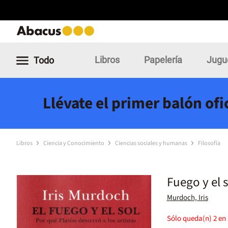
Libros
Papelería
Jugu
Todo
Llévate el primer balón of
Libros
Ciencia y Conocimiento
Ciencias sociales y humanas
Filosofía
Fuego y el s
Murdoch, Iris
Sólo queda(n)
2
en 