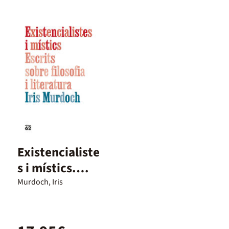
Existencialiste
s i místics.
Escrits sobre
Murdoch, Iris
filosofia i
literatura