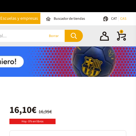
Escuelas y empresas
Buscador de tiendas
CAT
CAS
0
Borrar
16,10€
16,95€
Hoy -5% en libros