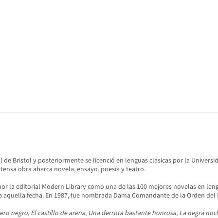
de Bristol y posteriormente se licenció en lenguas clásicas por la Universid
xtensa obra abarca novela, ensayo, poesía y teatro.
por la editorial Modern Library como una de las 100 mejores novelas en lengua
a aquella fecha. En 1987, fue nombrada Dama Comandante de la Orden del I
lero negro
,
El castillo de arena
,
Una derrota bastante honrosa
,
La negra noc