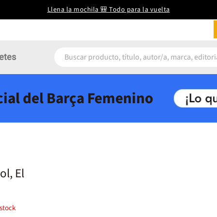
Llena la mochila 🎒 Todo para la vuelta
etes
icial del Barça Femenino
ol, El
stock