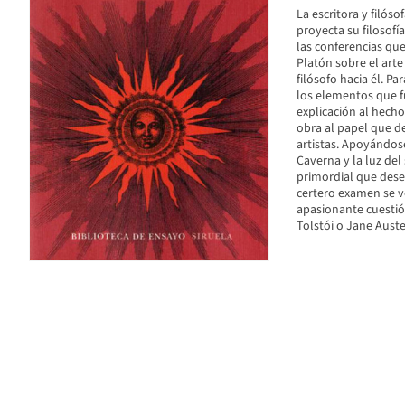
La escritora y filóso
proyecta su filosofí
las conferencias que
Platón sobre el arte 
filósofo hacia él. Pa
los elementos que f
explicación al hecho
obra al papel que d
artistas. Apoyándos
Caverna y la luz del
primordial que dese
certero examen se v
apasionante cuestió
Tolstói o Jane Auste