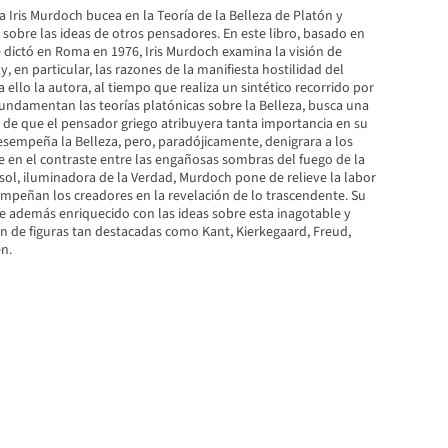
fa Iris Murdoch bucea en la Teoría de la Belleza de Platón y
a sobre las ideas de otros pensadores. En este libro, basado en
 dictó en Roma en 1976, Iris Murdoch examina la visión de
y, en particular, las razones de la manifiesta hostilidad del
ra ello la autora, al tiempo que realiza un sintético recorrido por
undamentan las teorías platónicas sobre la Belleza, busca una
 de que el pensador griego atribuyera tanta importancia en su
esempeña la Belleza, pero, paradójicamente, denigrara a los
e en el contraste entre las engañosas sombras del fuego de la
 sol, iluminadora de la Verdad, Murdoch pone de relieve la labor
mpeñan los creadores en la revelación de lo trascendente. Su
e además enriquecido con las ideas sobre esta inagotable y
n de figuras tan destacadas como Kant, Kierkegaard, Freud,
n.