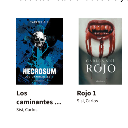
Los
Rojo 1
caminantes nº
Sisí, Carlos
6
Sisí, Carlos