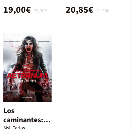
19,00€
20,85€
20,00€
21,95€
Los
caminantes:
Aeternum
Sisí, Carlos