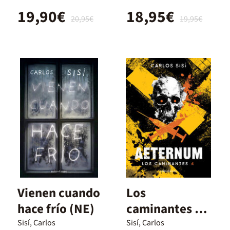
19,90€
18,95€
20,95€
19,95€
Vienen cuando
Los
hace frío (NE)
caminantes nº
04/06. Nueva
Sisí, Carlos
Sisí, Carlos