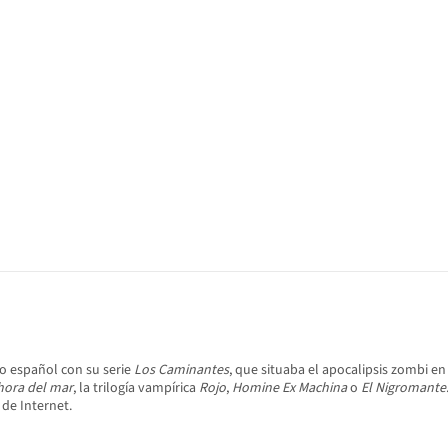
co español con su serie
Los Caminantes
, que situaba el apocalipsis zombi e
hora del mar
, la trilogía vampírica
Rojo
,
Homine Ex Machina
o
El Nigromante
 de Internet.