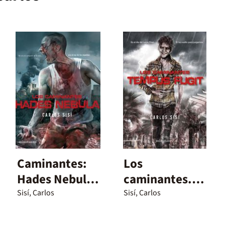
Caminantes:
Los
Hades Nebula,
caminantes.
Los
Tempus fugit
Sisí, Carlos
Sisí, Carlos