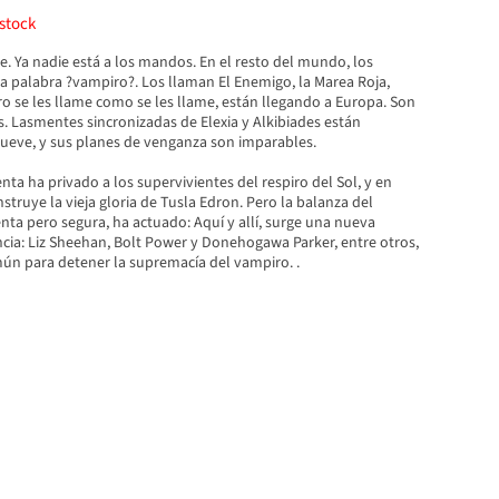
stock
. Ya nadie está a los mandos. En el resto del mundo, los
la palabra ?vampiro?. Los llaman El Enemigo, la Marea Roja,
se les llame como se les llame, están llegando a Europa. Son
. Lasmentes sincronizadas de Elexia y Alkibiades están
ueve, y sus planes de venganza son imparables.
ta ha privado a los supervivientes del respiro del Sol, y en
struye la vieja gloria de Tusla Edron. Pero la balanza del
lenta pero segura, ha actuado: Aquí y allí, surge una nueva
ncia: Liz Sheehan, Bolt Power y Donehogawa Parker, entre otros,
ún para detener la supremacía del vampiro. .