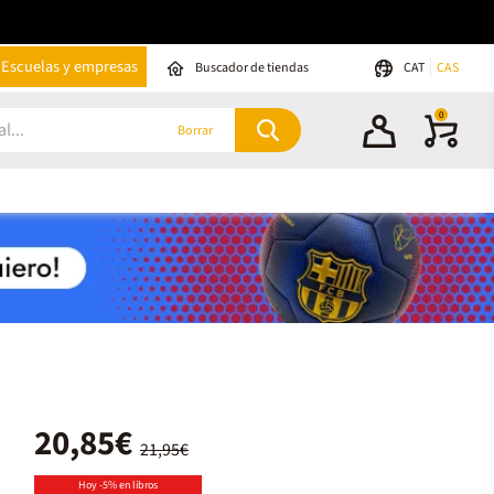
Escuelas y empresas
Buscador de tiendas
CAT
CAS
0
Borrar
20,85€
21,95€
Hoy -5% en libros