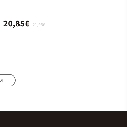
20,85€
21,95€
or