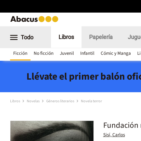
Libros
Papelería
Jugu
Todo
Ficción
No ficción
Juvenil
Infantil
Cómic y Manga
L
Llévate el primer balón of
Libros
Novelas
Géneros literarios
Novela terror
Fundación 
Sisí, Carlos