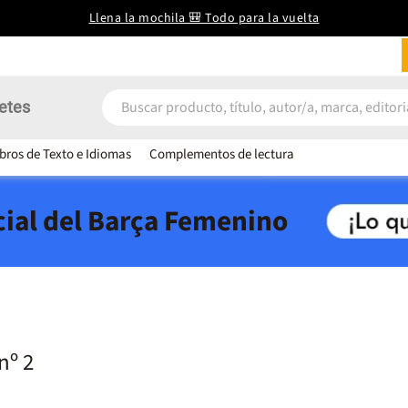
Llena la mochila 🎒 Todo para la vuelta
etes
ibros de Texto e Idiomas
Complementos de lectura
icial del Barça Femenino
nº 2