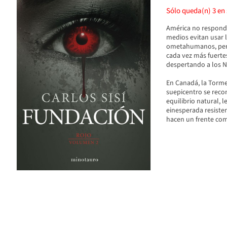
Sólo queda(n)
3
en 
América no responde
medios evitan usar 
ometahumanos, pero 
cada vez más fuertes
despertando a los N
En Canadá, la Tormen
suepicentro se recon
equilibrio natural, 
einesperada resiste
hacen un frente com