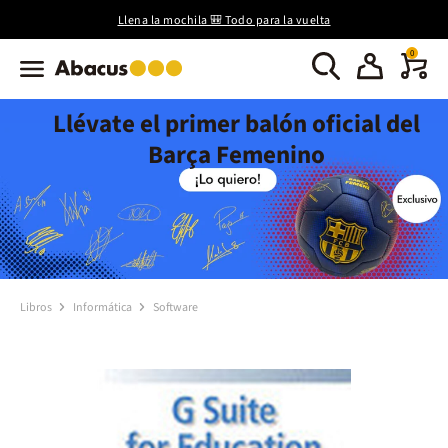
Llena la mochila 🎒 Todo para la vuelta
0
Llévate el primer balón oficial del
Barça Femenino
Libros
Informática
Software