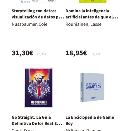
Storytelling con datos:
Domina la inteligencia
visualización de datos para
artificial antes de que ella
profesionales
te domine a ti
Nussbaumer, Cole
Rouhiainen, Lasse
31,30€
18,95€
32,95€
19,95€
Go Straight. La Guia
La Enciclopedia de Game
Definitiva De los Beat Em
Boy
Ups
Cook, Dave
McFerran, Damien