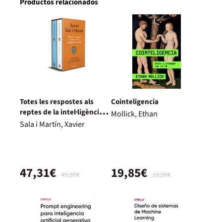
Productos relacionados
Totes les respostes als
Cointeligencia
reptes de la intel·ligència
Mollick, Ethan
artificial (edició estoig)
Sala i Martín, Xavier
47,31€
19,85€
49,80€
20,90€