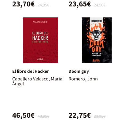
23,70€
23,65€
24,95€
24,90€
El libro del Hacker
Doom guy
Caballero Velasco, María
Romero, John
Ángel
46,50€
22,75€
48,95€
23,95€