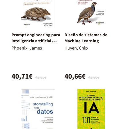
Prompt engineering para
Diseño de sistemas de
inteligencia artificial
Machine Learning
generativa
Phoenix, James
Huyen, Chip
40,71€
40,66€
42,85€
42,80€